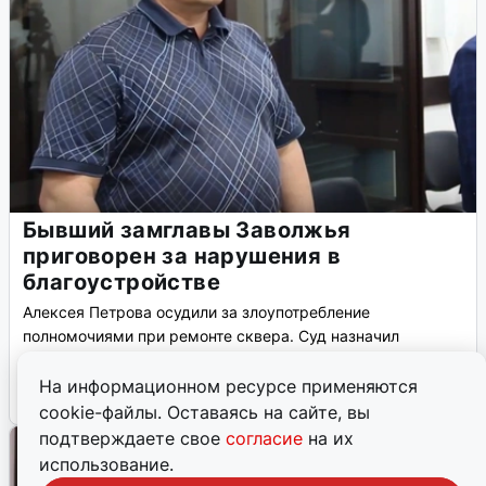
Бывший замглавы Заволжья
приговорен за нарушения в
благоустройстве
Алексея Петрова осудили за злоупотребление
полномочиями при ремонте сквера. Суд назначил
условный срок и запрет на работу в госорганах.
На информационном ресурсе применяются
4 апреля, 2026, 14:48
4
cookie-файлы. Оставаясь на сайте, вы
подтверждаете свое
согласие
на их
использование.