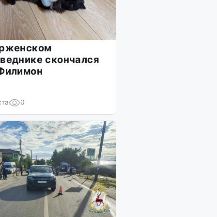
ерженском
веднике скончался
 Филимон
ста
0