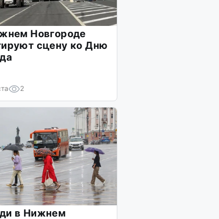
ижнем Новгороде
тируют сцену ко Дню
ода
ста
2
ди в Нижнем