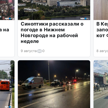
Синоптики рассказали о
В К
а на
погоде в Нижнем
запо
Новгороде на рабочей
кот
неделе
9 августа
0
8 авгу