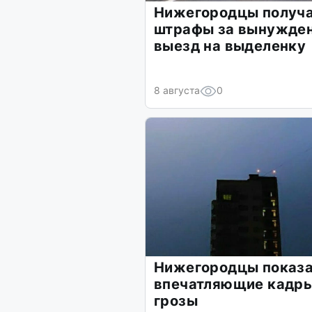
Нижегородцы получ
штрафы за вынужде
выезд на выделенку
8 августа
0
Нижегородцы показ
впечатляющие кадр
грозы