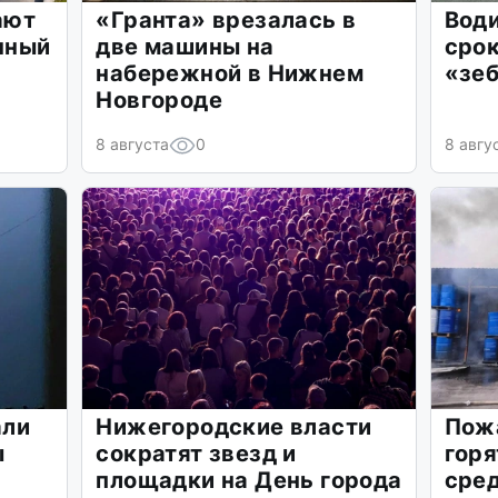
ают
«Гранта» врезалась в
Води
нный
две машины на
срок
набережной в Нижнем
«зе
Новгороде
8 августа
0
8 авгу
али
Нижегородские власти
Пож
ы
сократят звезд и
горя
площадки на День города
сре