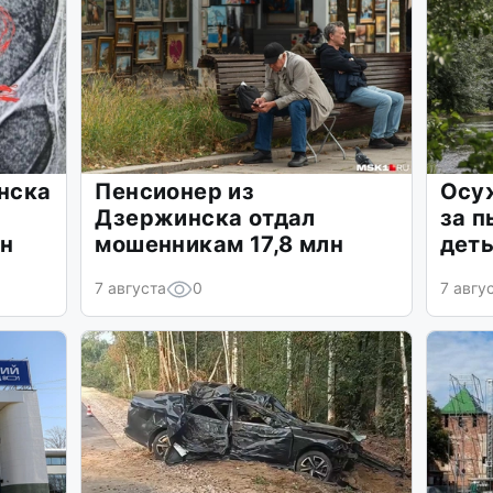
нска
Пенсионер из
Осу
Дзержинска отдал
за п
ан
мошенникам 17,8 млн
деть
7 августа
0
7 авгу