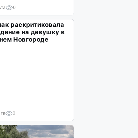
ста
0
чак раскритиковала
дение на девушку в
нем Новгороде
ста
0