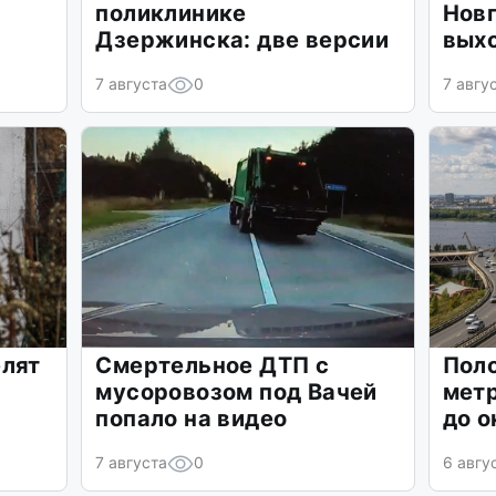
поликлинике
Новг
Дзержинска: две версии
вых
7 августа
0
7 авгу
елят
Смертельное ДТП с
Поло
мусоровозом под Вачей
мет
попало на видео
до о
7 августа
0
6 авгу