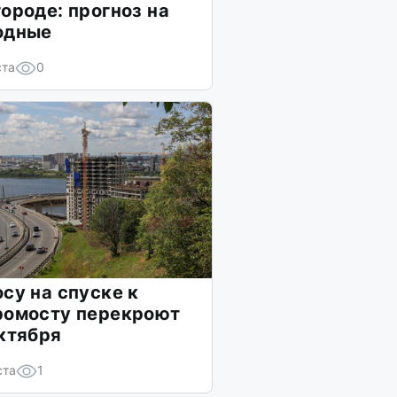
ороде: прогноз на
одные
ста
0
су на спуске к
ромосту перекроют
ктября
ста
1