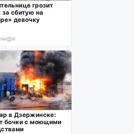
тельнице грозит
 за сбитую на
бре» девочку
ста
0
ар в Дзержинске:
т бочки с моющими
дствами