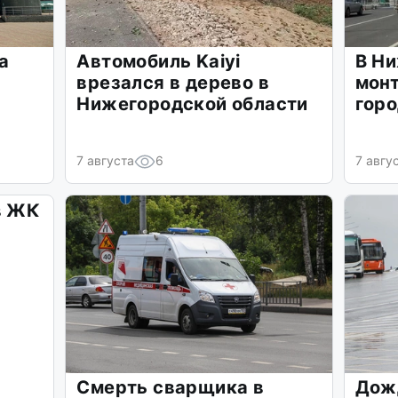
а
Автомобиль Kaiyi
В Н
врезался в дерево в
мон
Нижегородской области
гор
7 августа
6
7 авгу
в ЖК
Смерть сварщика в
Дож