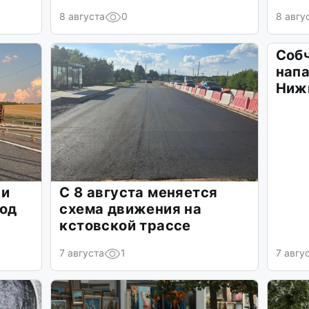
8 августа
0
8 авгу
Соб
напа
Ниж
 и
С 8 августа меняется
под
схема движения на
кстовской трассе
7 августа
1
7 авгу