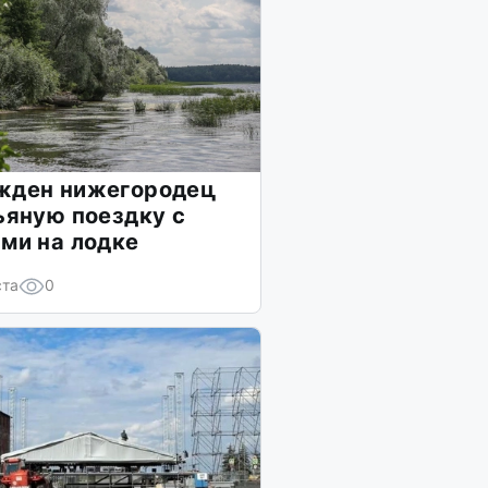
жден нижегородец
ьяную поездку с
ми на лодке
ста
0