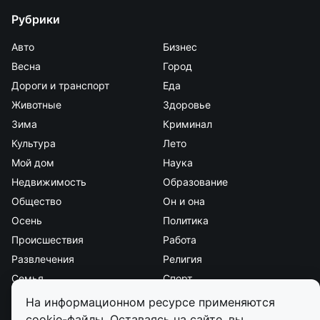
Рубрики
Авто
Бизнес
Весна
Город
Дороги и транспорт
Еда
Животные
Здоровье
Зима
Криминал
Культура
Лето
Мой дом
Наука
Недвижимость
Образование
Общество
Он и она
Осень
Политика
Происшествия
Работа
Развлечения
Религия
Семья
Спорт
Стиль и красота
Страна и мир
На информационном ресурсе применяются
Экология
Экономика
cookie-файлы. Оставаясь на сайте, вы