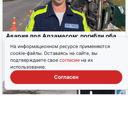
Авария под Арзамасом: погибли оба
водителя и пострадал пассажир
На информационном ресурсе применяются
2 августа под Арзамасом столкнулись «Жигули» и
cookie-файлы. Оставаясь на сайте, вы
мотоцикл Honda. Два человека погибли, пассажир
подтверждаете свое
согласие
на их
легковушки пострадал.
использование.
2 августа, 2026, 14:54
1
Согласен