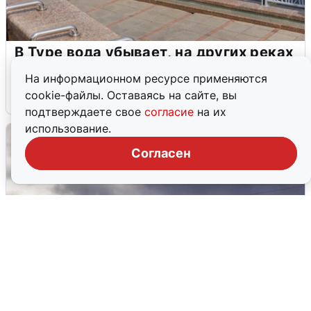
В Туре вода убывает, на других реках
области прибывает
На информационном ресурсе применяются
cookie-файлы. Оставаясь на сайте, вы
4 августа
0
подтверждаете свое
согласие
на их
использование.
Согласен