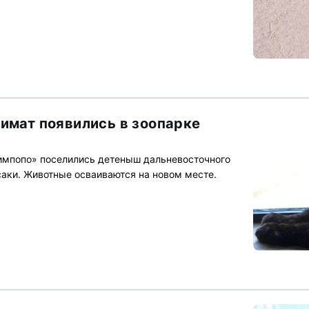
римат появились в зоопарке
импопо» поселились детеныш дальневосточного
саки. Животные осваиваются на новом месте.