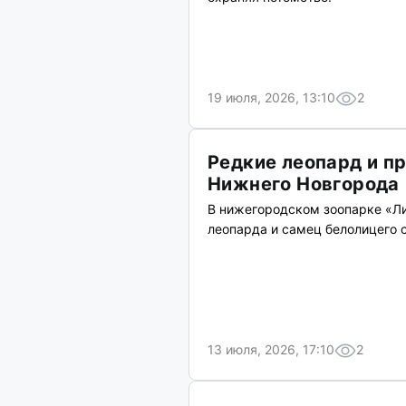
19 июля, 2026, 13:10
2
Редкие леопард и п
Нижнего Новгорода
В нижегородском зоопарке «Л
леопарда и самец белолицего 
13 июля, 2026, 17:10
2