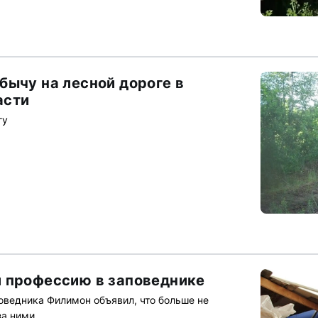
бычу на лесной дороге в
асти
гу
 профессию в заповеднике
оведника Филимон объявил, что больше не
за ними.