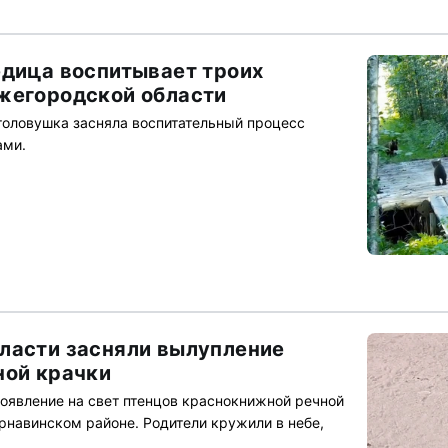
едица воспитывает троих
жегородской области
оловушка засняла воспитательный процесс
ами.
ласти засняли вылупление
ной крачки
оявление на свет птенцов краснокнижной речной
рнавинском районе. Родители кружили в небе,