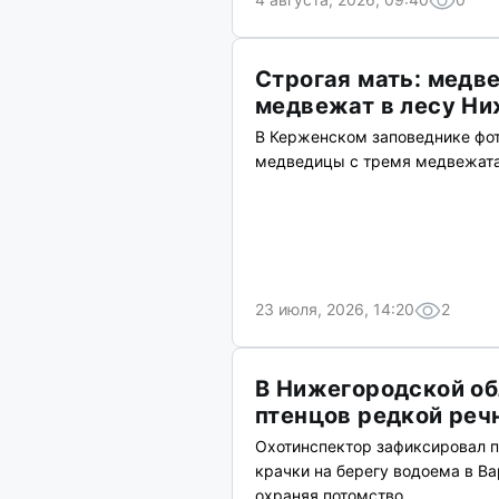
Строгая мать: медв
медвежат в лесу Ни
В Керженском заповеднике фот
медведицы с тремя медвежат
23 июля, 2026, 14:20
2
В Нижегородской об
птенцов редкой реч
Охотинспектор зафиксировал п
крачки на берегу водоема в Ва
охраняя потомство.