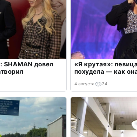
: SHAMAN довел
«Я крутая»: певиц
атворил
похудела — как он
4 августа
34