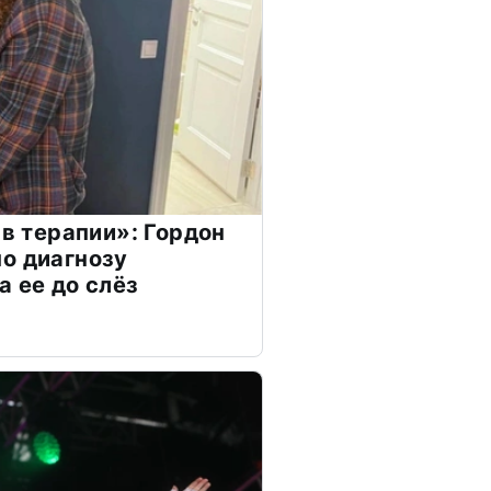
 в терапии»: Гордон
о диагнозу
а ее до слёз