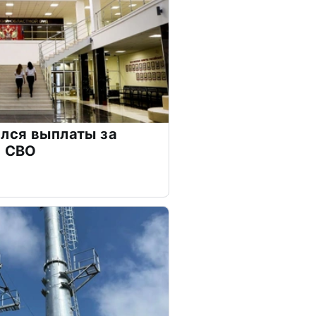
лся выплаты за
а СВО