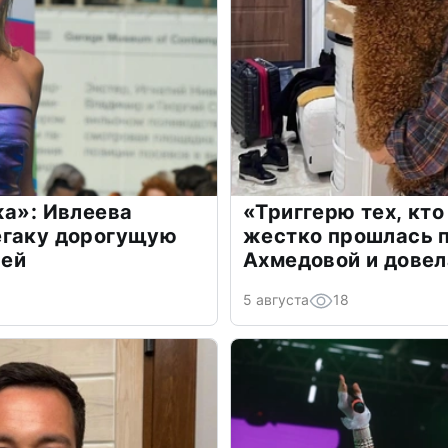
жа»: Ивлеева
«Триггерю тех, кто
егаку дорогущую
жестко прошлась п
лей
Ахмедовой и довел
5 августа
18