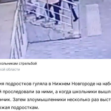
кольникам стрельбой
кой области
ия подростков гуляла в Нижнем Новгороде на на
проследовали за ними, а когда школьники вышли
нчик. Затем злоумышленники несколько раз выст
рожая подросткам.