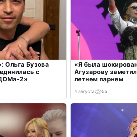
: Ольга Бузова
«Я была шокирова
оединилась с
Агузарову заметил
«ДОМа-2»
летнем парнем
4 августа
55