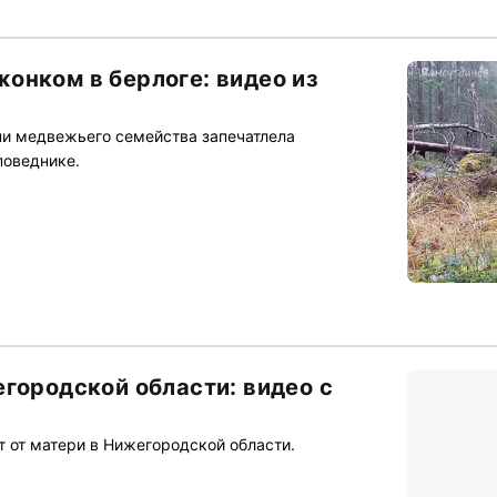
онком в берлоге: видео из
ни медвежьего семейства запечатлела
поведнике.
егородской области: видео с
т от матери в Нижегородской области.