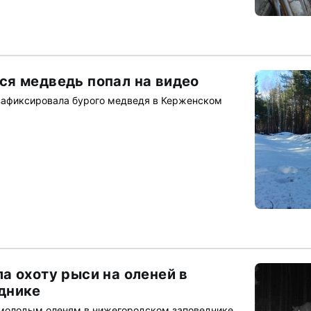
я медведь попал на видео
зафиксировала бурого медведя в Керженском
а охоту рыси на оленей в
днике
 молодым оленям в нижегородском заповеднике,