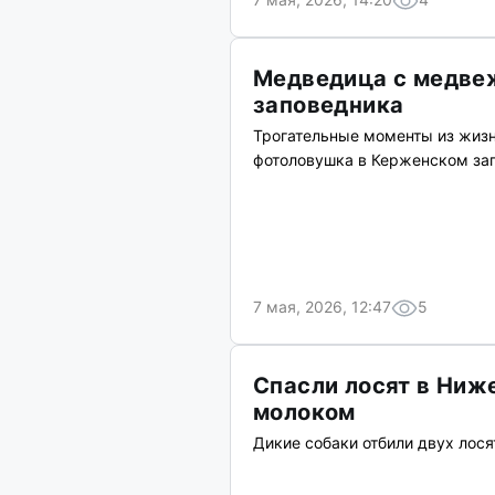
Медведица с медвеж
заповедника
Трогательные моменты из жиз
фотоловушка в Керженском за
7 мая, 2026, 12:47
5
Спасли лосят в Ниж
молоком
Дикие собаки отбили двух лося