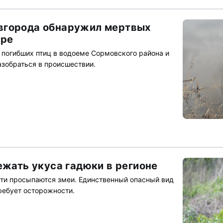
вгорода обнаружил мертвых
ере
погибших птиц в водоеме Сормовского района и
азобраться в происшествии.
ежать укуса гадюки в регионе
ти просыпаются змеи. Единственный опасный вид
ребует осторожности.