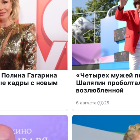
 Полина Гагарина
«Четырех мужей п
ые кадры с новым
Шаляпин проболтал
возлюбленной
6 августа
25