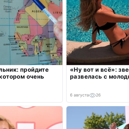
льник: пройдите
«Ну вот и всё»: з
 котором очень
развелась с моло
6 августа
26