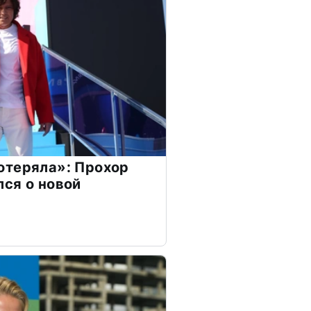
отеряла»: Прохор
ся о новой