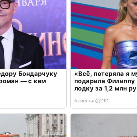
едору Бондарчуку
«Всё, потеряла я 
роман — с кем
подарила Филиппу
лодку за 1,2 млн р
5 августа
191