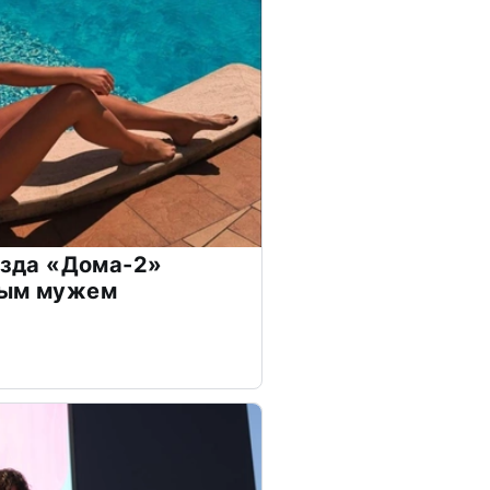
везда «Дома-2»
дым мужем