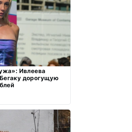
мужа»: Ивлеева
 Бегаку дорогущую
ублей