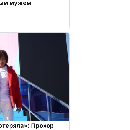
дым мужем
отеряла»: Прохор