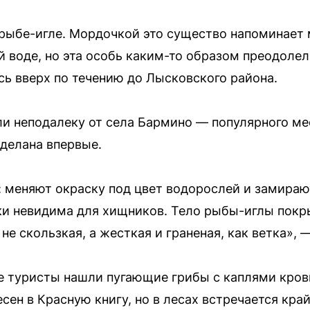
 рыбе-игле. Мордочкой это существо напоминает
й воде, но эта особь каким-то образом преодоле
ь вверх по течению до Лысковского района.
и неподалеку от села Бармино — популярного ме
сделана впервые.
 меняют окраску под цвет водорослей и замираю
ки невидима для хищников. Тело рыбы-иглы пок
не скользкая, а жесткая и граненая, как ветка»,
 туристы нашли пугающие грибы с каплями крови
есен в Красную книгу, но в лесах встречается кра