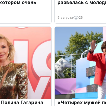
 котором очень
развелась с моло
6 августа
26
 Полина Гагарина
«Четырех мужей п