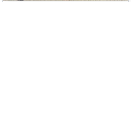
У соседей пожар и сбои: что было при
режиме БПЛА в Прикамье
5 августа
0
Жители и туристы Сочи рассказали