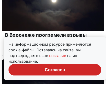
В Воронеже прогремели взрывы
после сигнала тревоги
На информационном ресурсе применяются
cookie-файлы. Оставаясь на сайте, вы
5 августа
0
подтверждаете свое
согласие
на их
использование.
Согласен