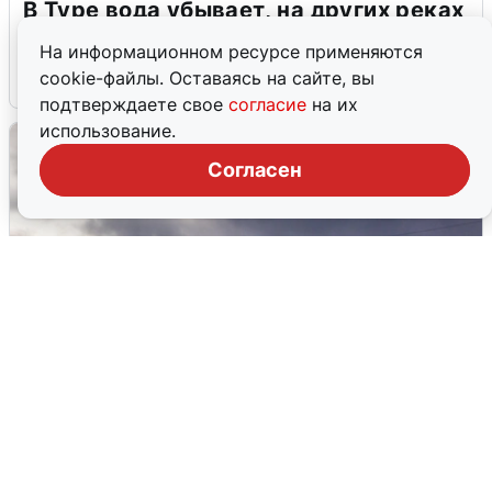
В Туре вода убывает, на других реках
области прибывает
На информационном ресурсе применяются
cookie-файлы. Оставаясь на сайте, вы
4 августа
0
подтверждаете свое
согласие
на их
использование.
Согласен
Над ХМАО впервые сбили
беспилотники