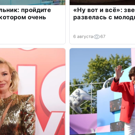
льник: пройдите
«Ну вот и всё»: з
 котором очень
развелась с моло
6 августа
67