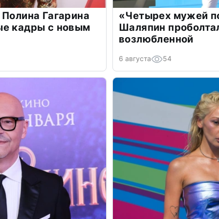
 Полина Гагарина
«Четырех мужей п
ые кадры с новым
Шаляпин проболтал
возлюбленной
6 августа
54