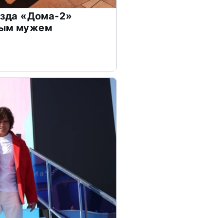
везда «Дома-2»
дым мужем