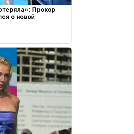
отеряла»: Прохор
ся о новой