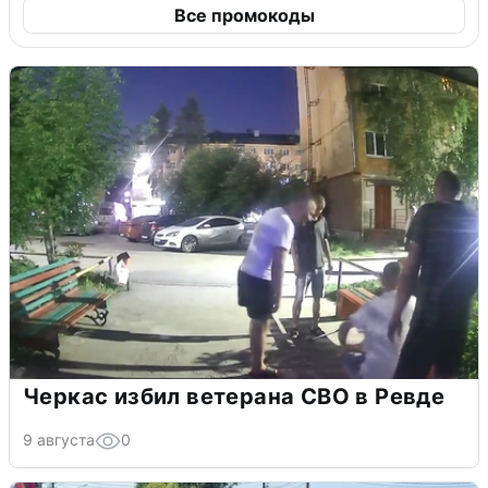
Все промокоды
Черкас избил ветерана СВО в Ревде
9 августа
0