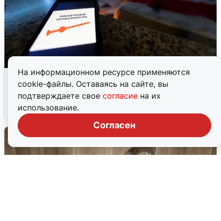
На информационном ресурсе применяются
Ночью в Самарской области завыли
cookie-файлы. Оставаясь на сайте, вы
сирены
подтверждаете свое
согласие
на их
использование.
8 августа
0
Согласен