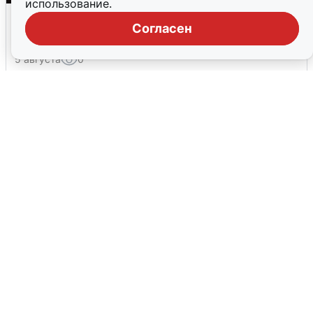
использование.
Взрывы в Воронеже после сигнала
Согласен
тревоги
5 августа
0
Жители и туристы Сочи рассказали