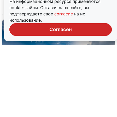
На информационном ресурсе применяются
cookie-файлы. Оставаясь на сайте, вы
7 августа
0
подтверждаете свое
согласие
на их
использование.
Согласен
МЧС ответило на сообщения о
грохоте в Москве
7 августа
0