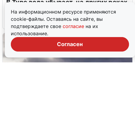
В Туре вода убывает, на других реках
области прибывает
На информационном ресурсе применяются
cookie-файлы. Оставаясь на сайте, вы
4 августа
0
подтверждаете свое
согласие
на их
использование.
Согласен
Над ХМАО впервые сбили
беспилотники