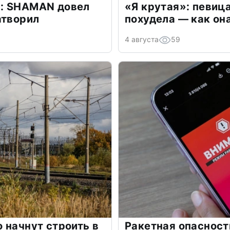
: SHAMAN довел
«Я крутая»: певиц
атворил
похудела — как он
4 августа
59
 начнут строить в
Ракетная опасност