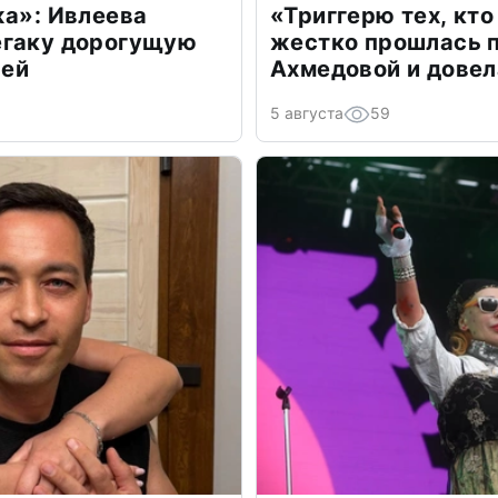
жа»: Ивлеева
«Триггерю тех, кто
егаку дорогущую
жестко прошлась п
лей
Ахмедовой и довел
5 августа
59