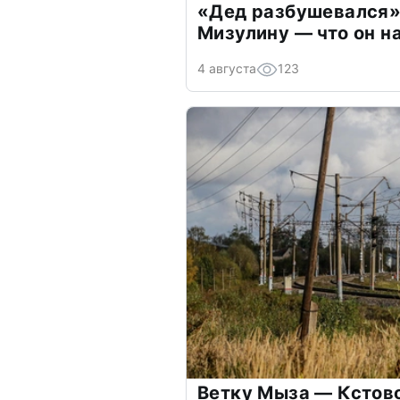
«Дед разбушевался»
Мизулину — что он н
4 августа
123
Ветку Мыза — Кстово