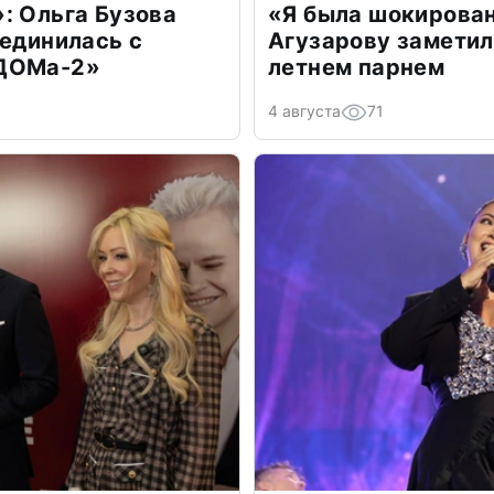
: Ольга Бузова
«Я была шокирова
оединилась с
Агузарову заметил
«ДОМа-2»
летнем парнем
4 августа
71