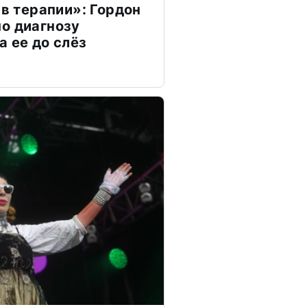
 в терапии»: Гордон
о диагнозу
а ее до слёз