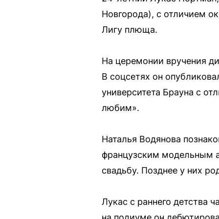
Новгорода), с отличием о
Лигу плюща.
На церемонии вручения ди
В соцсетях он опубликова
университета Брауна с отл
любим».
Наталья Водянова познако
французским модельным аг
свадьбу. Позднее у них ро
Лукас с раннего детства ч
на подиуме он дебютировал