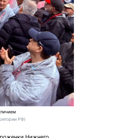
тличием
рритории РФ)
уроженки Нижнего