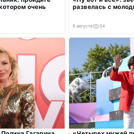
 котором очень
развелась с моло
6 августа
54
 Полина Гагарина
«Четырех мужей п