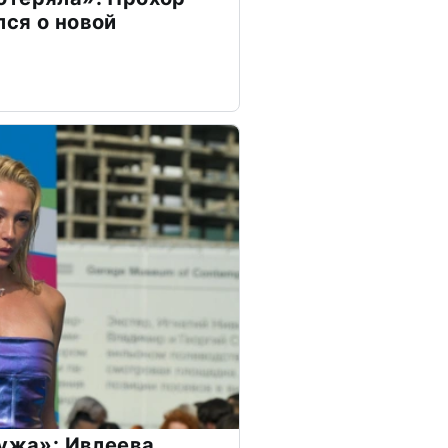
ся о новой
мужа»: Ивлеева