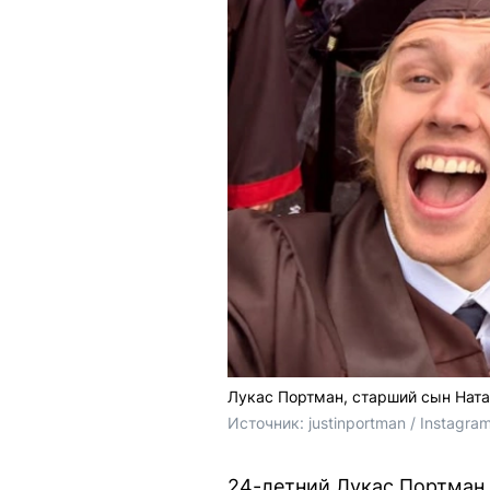
Лукас Портман, старший сын Ната
Источник: 
justinportman / Instag
24-летний Лукас Портман