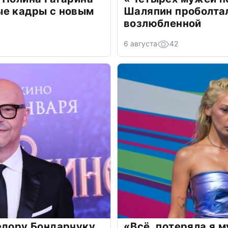
ые кадры с новым
Шаляпин проболтал
возлюбленной
6 августа
42
едору Бондарчуку
«Всё, потеряла я 