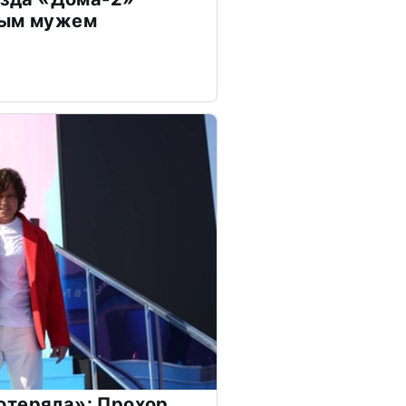
дым мужем
отеряла»: Прохор