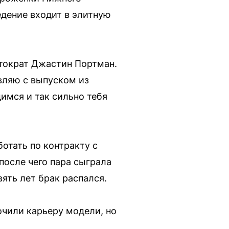
едение входит в элитную
стократ Джастин Портман.
вляю с выпуском из
димся и так сильно тебя
отать по контракту с
после чего пара сыграла
вять лет брак распался.
очили карьеру модели, но