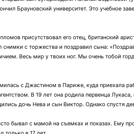
кончил Брауновский университет. Это учебное зав
пломов присутствовал его отец, британский ари
л снимки с торжества и поздравил сына: «Поздра
ичием. Весь мир у твоих ног. Мы очень тобой гор
милась с Джастином в Париже, куда приехала раб
ентством. В 19 лет она родила первенца Лукаса, 
дились дочь Нева и сын Виктор. Однако спустя де
асто бывал с мамой на съемках и показах. Ему пр
 только в 17 лет.