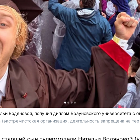
льи Водяновой, получил диплом Брауновского университета с о
ram (экстремистская организация, деятельность запрещена на те
, старший сын супермодели Натальи Водяновой (