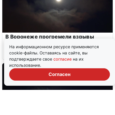
В Воронеже прогремели взрывы
после сигнала тревоги
На информационном ресурсе применяются
cookie-файлы. Оставаясь на сайте, вы
5 августа
0
подтверждаете свое
согласие
на их
использование.
Согласен