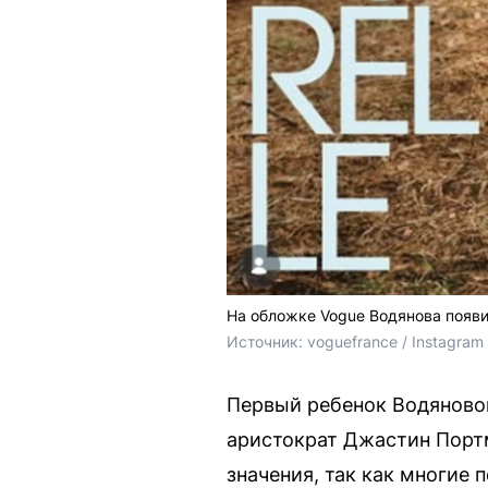
На обложке Vogue Водянова появ
Источник: 
voguefrance / Instagra
Первый ребенок Водяновой
аристократ Джастин Портм
значения, так как многие 