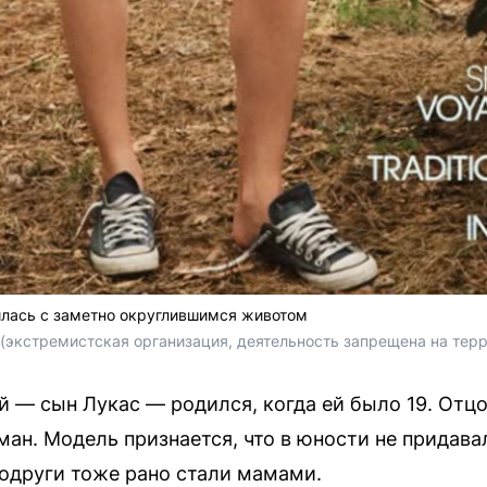
илась с заметно округлившимся животом
m (экстремистская организация, деятельность запрещена на тер
 — сын Лукас — родился, когда ей было 19. Отц
ан. Модель признается, что в юности не придава
подруги тоже рано стали мамами.