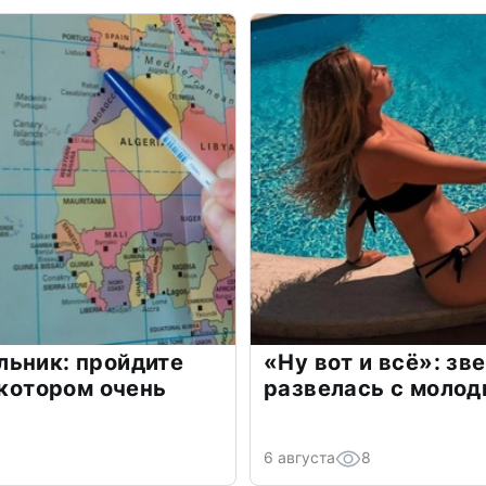
льник: пройдите
«Ну вот и всё»: з
 котором очень
развелась с моло
6 августа
8