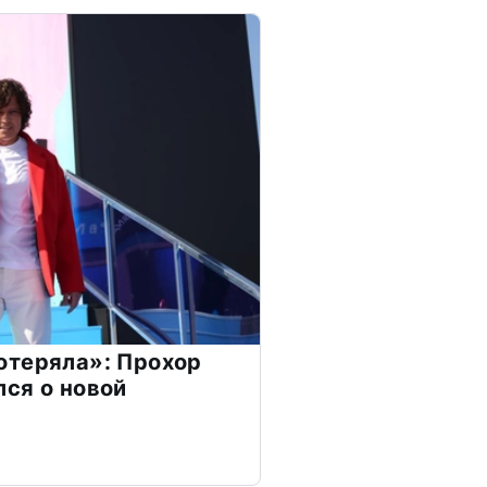
отеряла»: Прохор
ся о новой