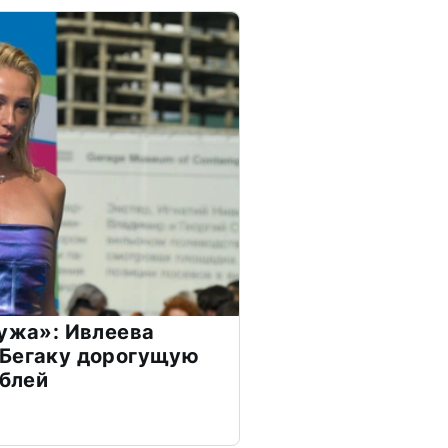
мужа»: Ивлеева
 Бегаку дорогущую
ублей