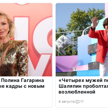
 Полина Гагарина
«Четырех мужей п
ые кадры с новым
Шаляпин проболтал
возлюбленной
6 августа
11