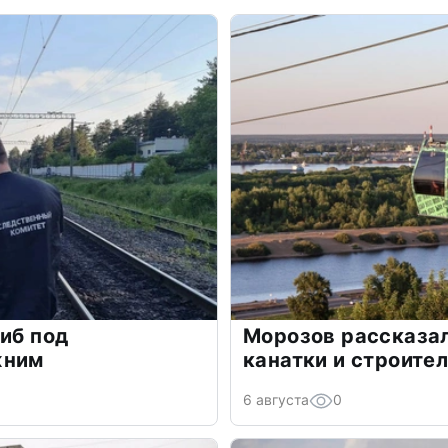
гиб под
Морозов рассказал
жним
канатки и строите
6 августа
0