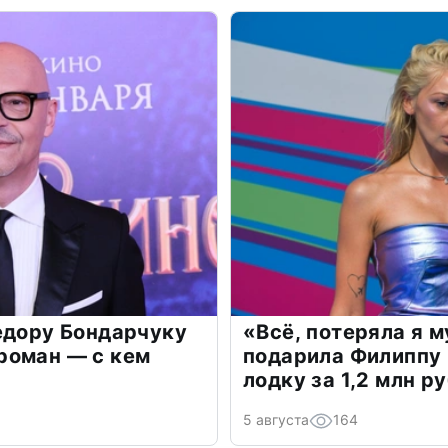
едору Бондарчуку
«Всё, потеряла я 
роман — с кем
подарила Филиппу
лодку за 1,2 млн р
5 августа
164