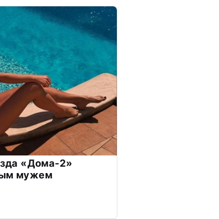
везда «Дома-2»
дым мужем