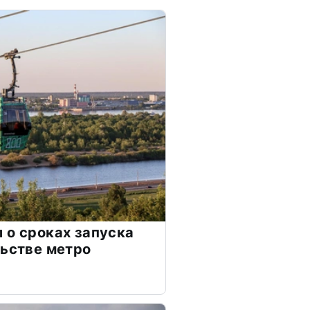
 о сроках запуска
льстве метро