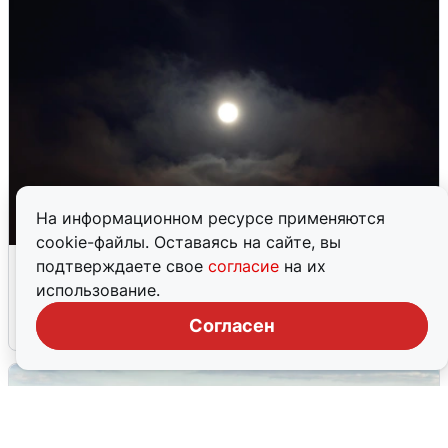
На информационном ресурсе применяются
cookie-файлы. Оставаясь на сайте, вы
Взрывы в Воронеже после сигнала
подтверждаете свое
согласие
на их
тревоги
использование.
Согласен
5 августа
0