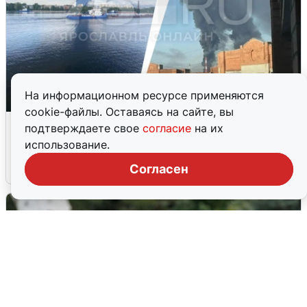
На информационном ресурсе применяются
cookie-файлы. Оставаясь на сайте, вы
Ночная атака БПЛА на Ярославль:
подтверждаете свое
согласие
на их
попадания и последствия
использование.
6 августа
0
Согласен