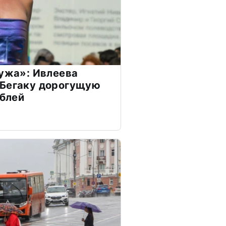
мужа»: Ивлеева
 Бегаку дорогущую
ублей