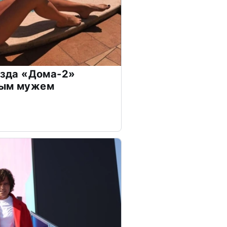
везда «Дома-2»
дым мужем