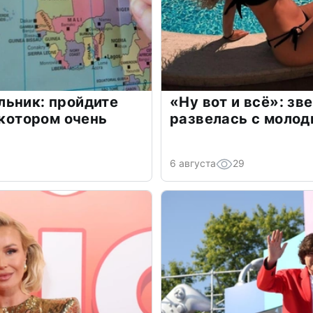
льник: пройдите
«Ну вот и всё»: з
 котором очень
развелась с моло
6 августа
29