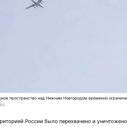
ушное пространство над Нижним Новгородом временно ограничи
.RU
ерриторией России было перехвачено и уничтожен