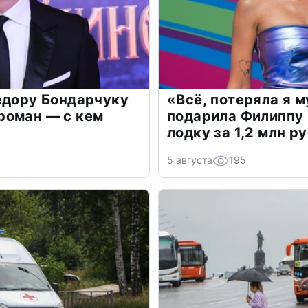
едору Бондарчуку
«Всё, потеряла я 
роман — с кем
подарила Филиппу
лодку за 1,2 млн р
5 августа
195