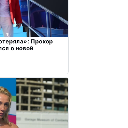
отеряла»: Прохор
ся о новой