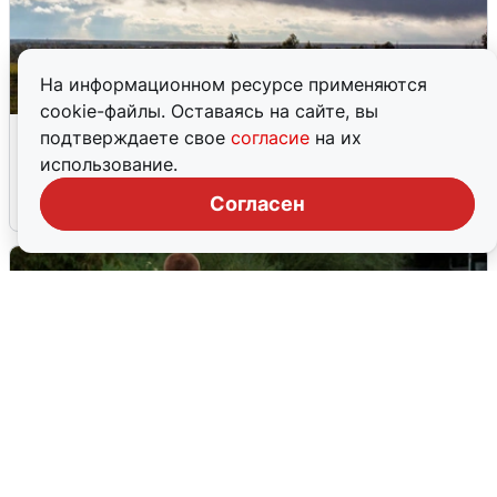
На информационном ресурсе применяются
cookie-файлы. Оставаясь на сайте, вы
Над ХМАО впервые сбили
подтверждаете свое
согласие
на их
беспилотники
использование.
Согласен
3 августа
0