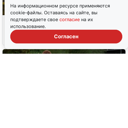
На информационном ресурсе применяются
cookie-файлы. Оставаясь на сайте, вы
Над ХМАО впервые сбили
подтверждаете свое
согласие
на их
беспилотники
использование.
Согласен
3 августа
0