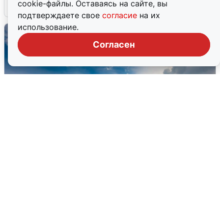
cookie-файлы. Оставаясь на сайте, вы
7 августа
0
подтверждаете свое
согласие
на их
использование.
Согласен
МЧС ответило на сообщения о
грохоте в Москве
7 августа
0