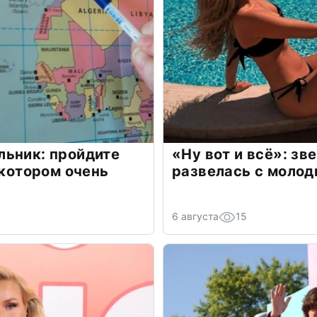
льник: пройдите
«Ну вот и всё»: з
 котором очень
развелась с моло
6 августа
15