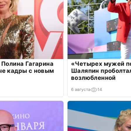
 Полина Гагарина
«Четырех мужей п
ые кадры с новым
Шаляпин проболтал
возлюбленной
6 августа
14