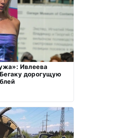
мужа»: Ивлеева
 Бегаку дорогущую
ублей