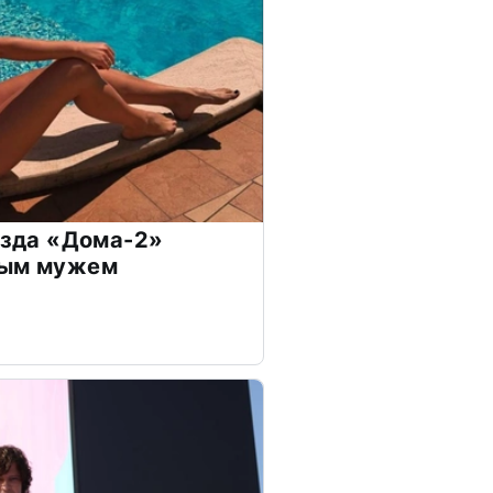
везда «Дома-2»
дым мужем