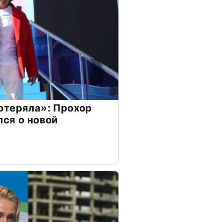
отеряла»: Прохор
ся о новой