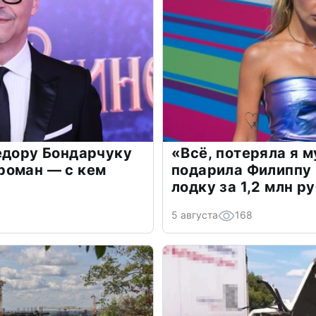
едору Бондарчуку
«Всё, потеряла я 
роман — с кем
подарила Филиппу
лодку за 1,2 млн р
5 августа
168