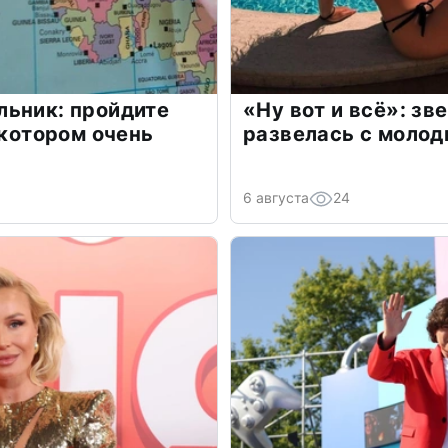
льник: пройдите
«Ну вот и всё»: з
 котором очень
развелась с моло
6 августа
24