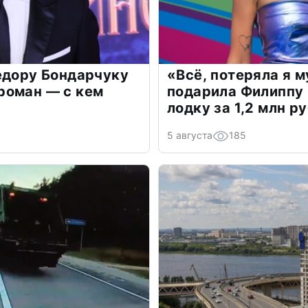
едору Бондарчуку
«Всё, потеряла я 
роман — с кем
подарила Филиппу
лодку за 1,2 млн р
5 августа
185