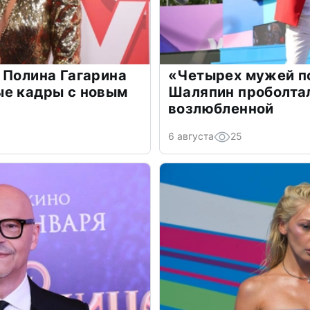
 Полина Гагарина
«Четырех мужей п
ые кадры с новым
Шаляпин проболтал
возлюбленной
6 августа
25