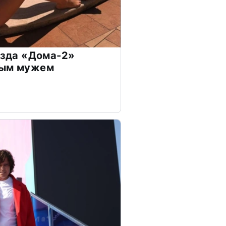
везда «Дома-2»
дым мужем