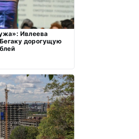
мужа»: Ивлеева
 Бегаку дорогущую
ублей