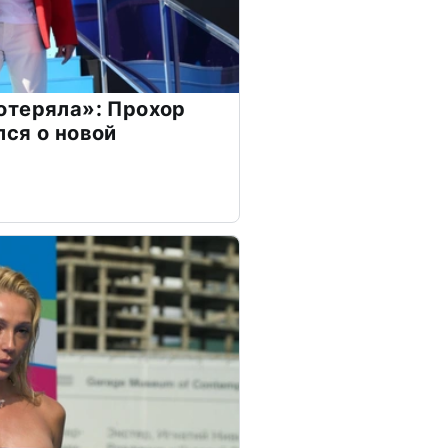
отеряла»: Прохор
ся о новой