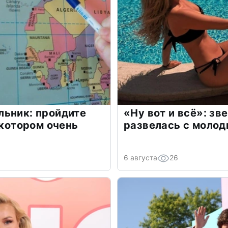
льник: пройдите
«Ну вот и всё»: з
 котором очень
развелась с моло
6 августа
26