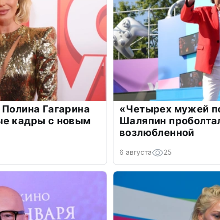
 Полина Гагарина
«Четырех мужей п
ые кадры с новым
Шаляпин проболтал
возлюбленной
6 августа
25