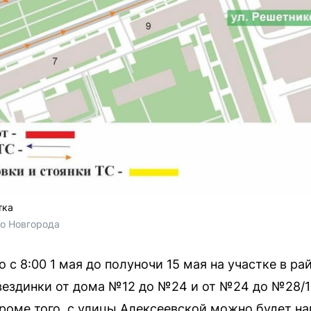
тка
о Новгорода
с 8:00 1 мая до полуночи 15 мая на участке в р
вездинки от дома №12 до №24 и от №24 до №28/1
роме того, с улицы Алексеевской можно будет н