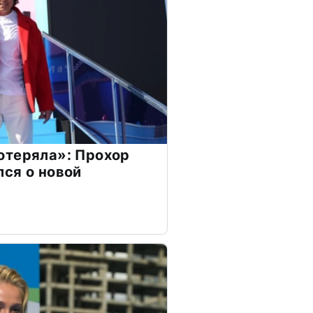
отеряла»: Прохор
ся о новой