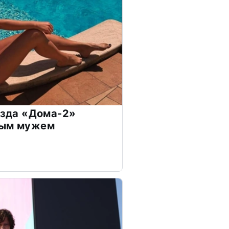
везда «Дома-2»
дым мужем