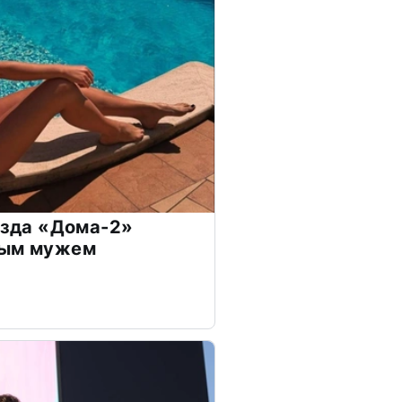
везда «Дома-2»
дым мужем