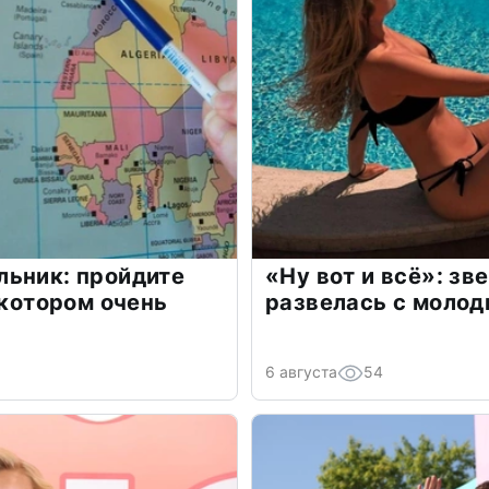
льник: пройдите
«Ну вот и всё»: з
 котором очень
развелась с моло
6 августа
54