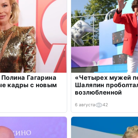
 Полина Гагарина
«Четырех мужей п
ые кадры с новым
Шаляпин проболтал
возлюбленной
6 августа
42