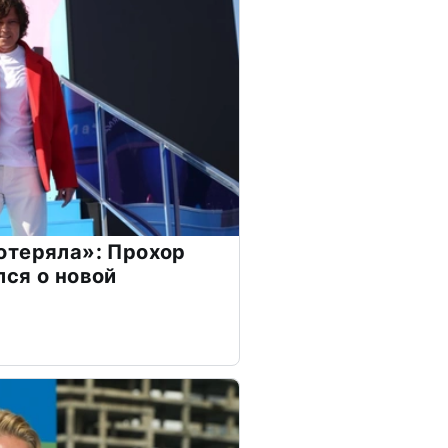
отеряла»: Прохор
ся о новой