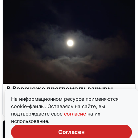
В Воронеже прогремели взрывы
после сигнала тревоги
На информационном ресурсе применяются
cookie-файлы. Оставаясь на сайте, вы
5 августа
0
подтверждаете свое
согласие
на их
использование.
Согласен