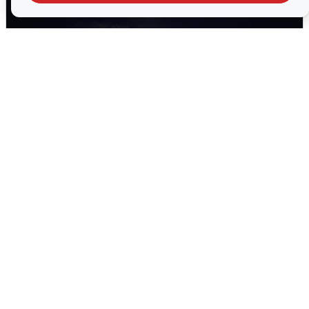
Взрывы в Воронеже после сигнала
тревоги
5 августа
0