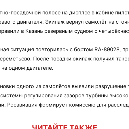
лётно-посадочной полосе на дисплее в кабине пил
авого двигателя. Экипаж вернул самолёт на сто
правили в Казань резервным судном с четырёхча
чная ситуация повторилась с бортом RA-89028, 
ереметьево. После посадки экипаж получил тако
 на одном двигателе.
новки одного из самолётов выявили разрушение 
системы регулирования зазоров турбины высоког
ии. Росавиация формирует комиссию для расслед
ЧИТАЙТЕ ТАКЖЕ