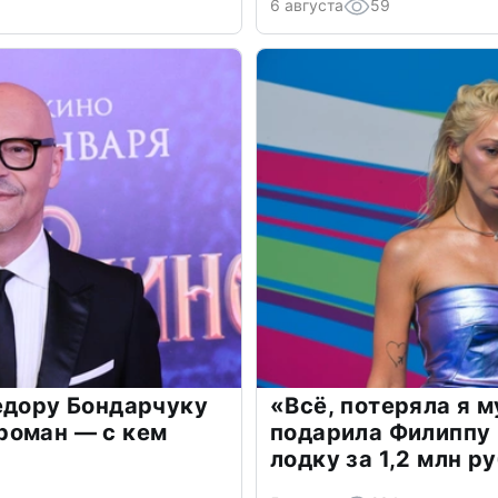
6 августа
59
едору Бондарчуку
«Всё, потеряла я 
роман — с кем
подарила Филиппу
лодку за 1,2 млн р