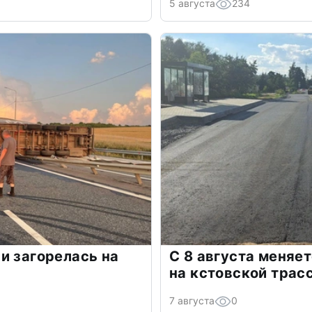
5 августа
234
и загорелась на
С 8 августа меняе
на кстовской трас
7 августа
0