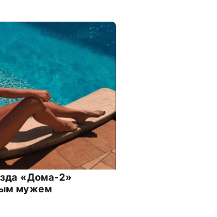
везда «Дома-2»
дым мужем