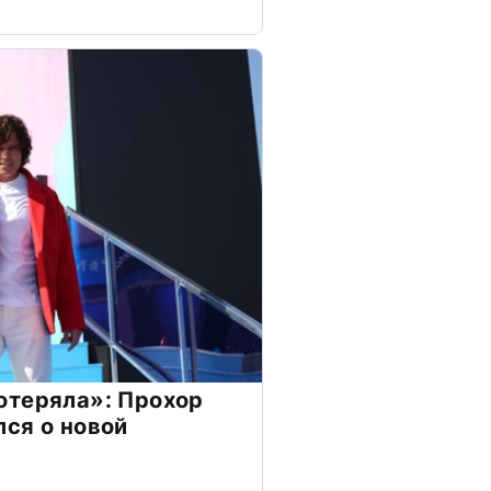
отеряла»: Прохор
ся о новой