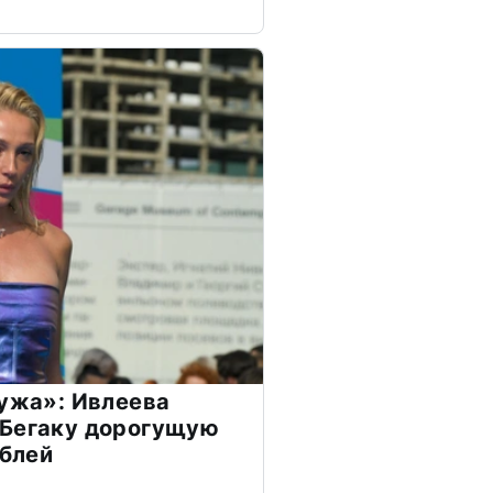
мужа»: Ивлеева
 Бегаку дорогущую
ублей