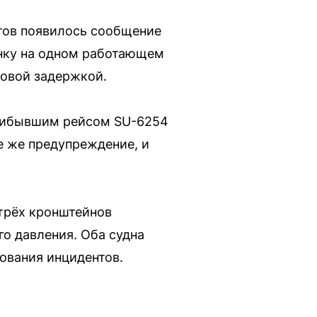
отов появилось сообщение
янку на одном работающем
совой задержкой.
прибывшим рейсом SU-6254
е же предупреждение, и
трёх кронштейнов
о давления. Оба судна
ования инцидентов.