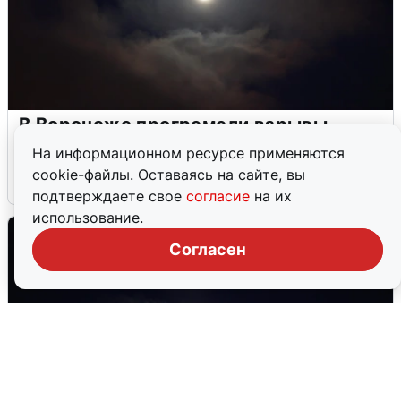
В Воронеже прогремели взрывы
после сигнала тревоги
На информационном ресурсе применяются
cookie-файлы. Оставаясь на сайте, вы
5 августа
0
подтверждаете свое
согласие
на их
использование.
Согласен