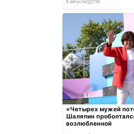
6 августа
116
«Четырех мужей пот
Шаляпин проболтался
возлюбленной