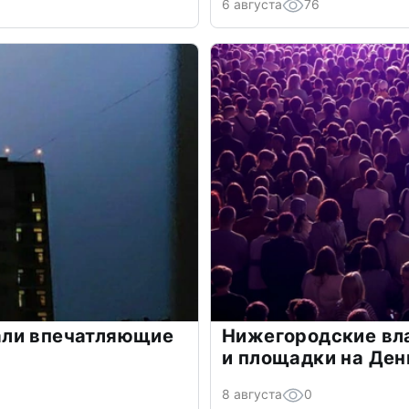
6 августа
76
али впечатляющие
Нижегородские вла
и площадки на Ден
8 августа
0