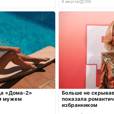
6 августа
100
зда «Дома-2»
Больше не скрывае
м мужем
показала романти
избранником