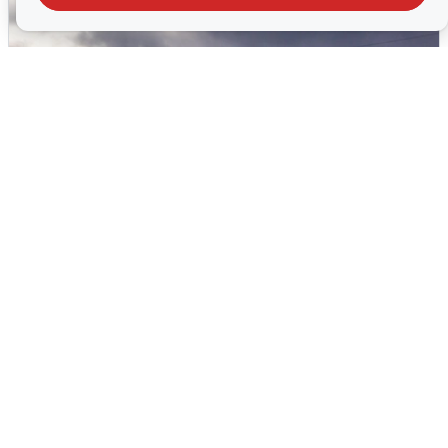
Над ХМАО впервые сбили
беспилотники
3 августа
0