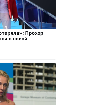
отеряла»: Прохор
ся о новой