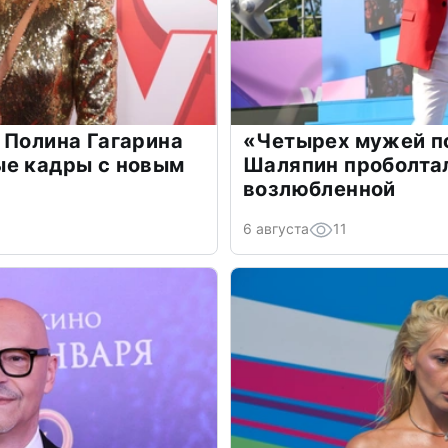
 Полина Гагарина
«Четырех мужей п
ые кадры с новым
Шаляпин проболтал
возлюбленной
6 августа
11