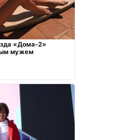
везда «Дома-2»
дым мужем