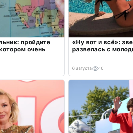
льник: пройдите
«Ну вот и всё»: з
 котором очень
развелась с моло
6 августа
10