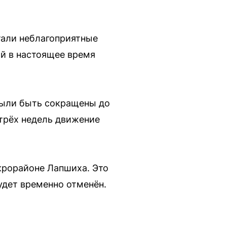
тали неблагоприятные
ый в настоящее время
были быть сокращены до
 трёх недель движение
крорайоне Лапшиха. Это
удет временно отменён.