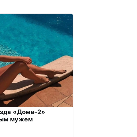
везда «Дома-2»
дым мужем