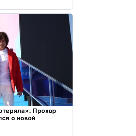
отеряла»: Прохор
ся о новой