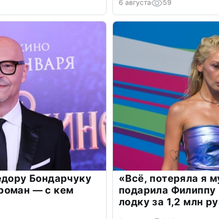
6 августа
59
едору Бондарчуку
«Всё, потеряла я 
роман — с кем
подарила Филиппу
лодку за 1,2 млн р