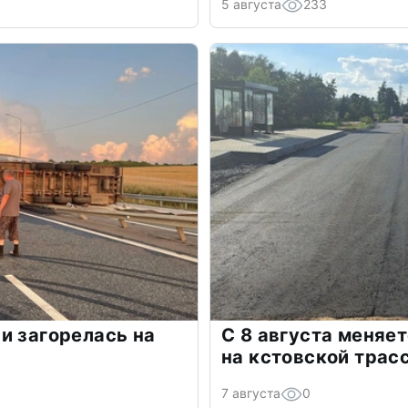
5 августа
233
и загорелась на
С 8 августа меняе
на кстовской трас
7 августа
0