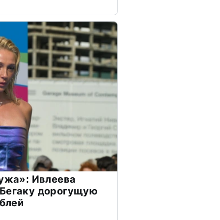
мужа»: Ивлеева
 Бегаку дорогущую
ублей