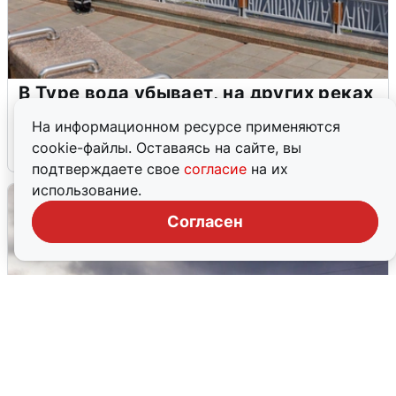
В Туре вода убывает, на других реках
области прибывает
На информационном ресурсе применяются
cookie-файлы. Оставаясь на сайте, вы
4 августа
0
подтверждаете свое
согласие
на их
использование.
Согласен