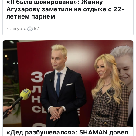
«Я была шокирована»: Жанну
Агузарову заметили на отдыхе с 22-
летнем парнем
4 августа
57
«Дед разбушевался»: SHAMAN довел