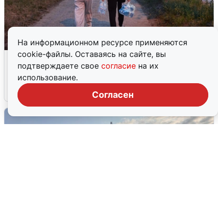
На информационном ресурсе применяются
cookie-файлы. Оставаясь на сайте, вы
Опубликована карта отключений
подтверждаете свое
согласие
на их
воды в Воронеже
использование.
6 августа
0
Согласен