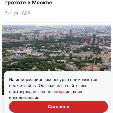
грохоте в Москве
7 августа
0
На информационном ресурсе применяются
cookie-файлы. Оставаясь на сайте, вы
подтверждаете свое
согласие
на их
использование.
Москвичи услышали грохот, похожий
на взрыв
Согласен