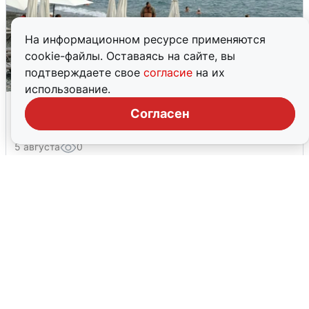
На информационном ресурсе применяются
cookie-файлы. Оставаясь на сайте, вы
подтверждаете свое
согласие
на их
использование.
Жители и туристы Сочи рассказали
Согласен
об атаке БПЛА 5 августа
5 августа
0