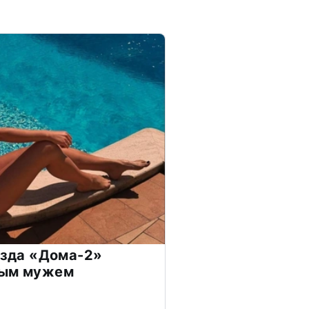
везда «Дома-2»
дым мужем