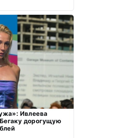
мужа»: Ивлеева
 Бегаку дорогущую
ублей