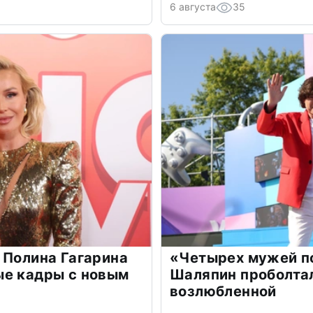
6 августа
35
 Полина Гагарина
«Четырех мужей п
ые кадры с новым
Шаляпин проболтал
возлюбленной