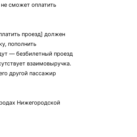
 не сможет оплатить
платить проезд] должен
ку, пополнить
удут — безбилетный проезд
исутствует взаимовыручка.
него другой пассажир
городах Нижегородской