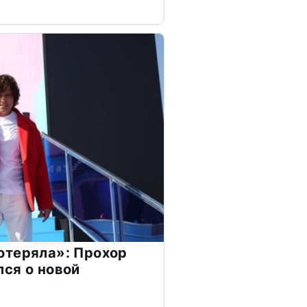
отеряла»: Прохор
ся о новой