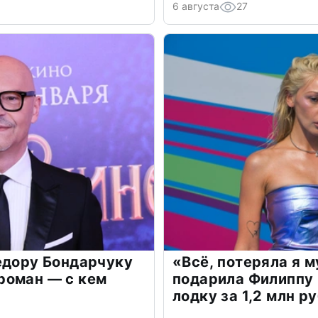
6 августа
27
едору Бондарчуку
«Всё, потеряла я 
роман — с кем
подарила Филиппу
лодку за 1,2 млн р