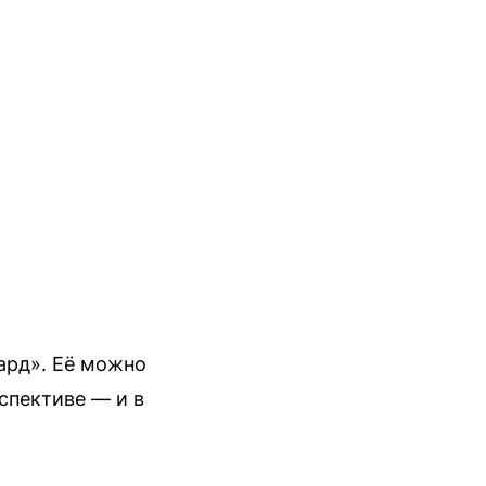
ард». Её можно
рспективе — и в