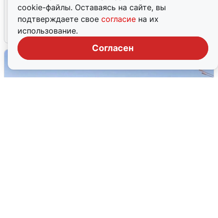
cookie-файлы. Оставаясь на сайте, вы
об атаке БПЛА 5 августа
подтверждаете свое
согласие
на их
использование.
5 августа
0
Согласен
Пять машин столкнулись на
Дмитровском шоссе в Подмосковье