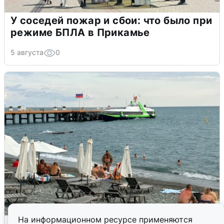
У соседей пожар и сбои: что было при
режиме БПЛА в Прикамье
5 августа
0
На информационном ресурсе применяются
Жители и туристы Сочи рассказали