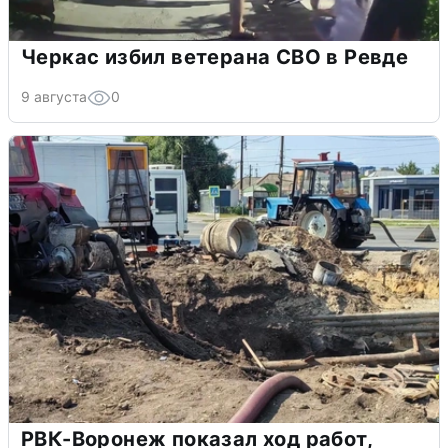
Черкас избил ветерана СВО в Ревде
9 августа
0
РВК-Воронеж показал ход работ,