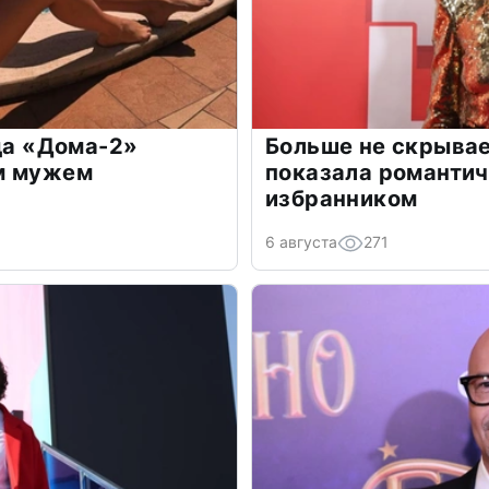
зда «Дома-2»
Больше не скрывае
м мужем
показала романти
избранником
6 августа
271