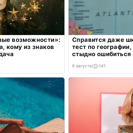
овые возможности»:
Справится даже шк
а, кому из знаков
тест по географии,
дача
стыдно ошибиться
6 августа
141