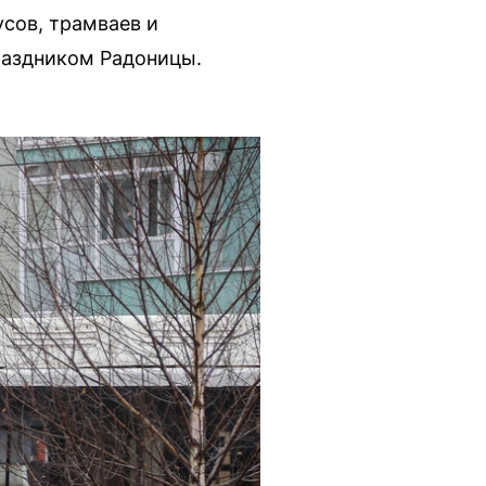
усов, трамваев и
раздником Радоницы.