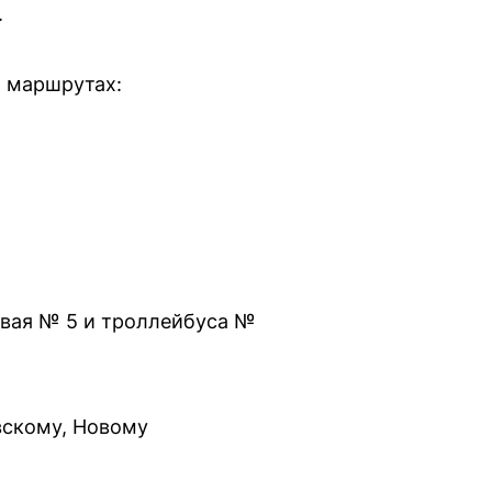
.
х маршрутах:
мвая № 5 и троллейбуса №
вскому, Новому