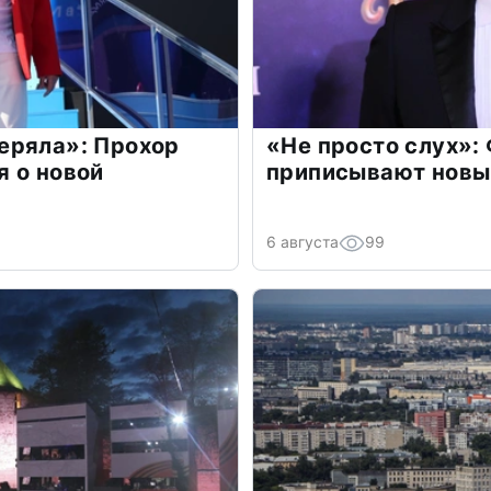
еряла»: Прохор
«Не просто слух»:
 о новой
приписывают новы
6 августа
99