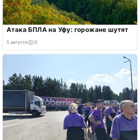
Атака БПЛА на Уфу: горожане шутят
5 августа
0